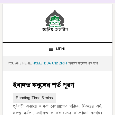
Skip
Skip
Skip
to
to
to
primary
main
primary
navigation
content
sidebar
MENU
YOU ARE HERE:
HOME
/
DUA AND ZIKIR
/
ইবাদত কবুলের শর্ত পূরণ
ইবাদত কবুলের শর্ত পূরণ
পূর্ববর্তী অধ্যায়ে আমরা বেলায়াতের পরিচয়, যিকরের অর্থ,
গুরুত্ব মর্যাদা, ফযীলত ও প্রকারভেদ আলোচনা করেছি।