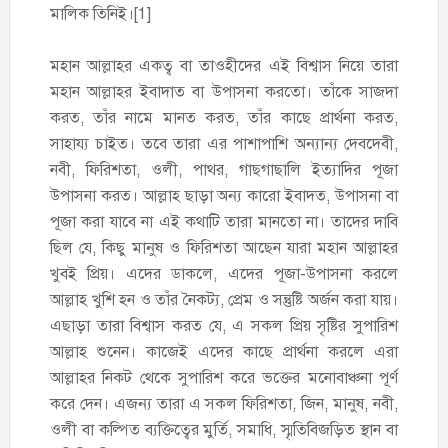
মালিক তিনিই।[1]
মহান আল্লাহর একত্ব বা তাওহীদের এই বিশ্বাস নিয়ে তারা
মহান আল্লাহর ইবাদাত বা উপাসনা করতো। তাঁকে সাজদা
করত, তাঁর নামে মানত করত, তাঁর কাছে প্রার্থনা করত,
সাহায্য চাইত। তবে তারা এর পাশাপাশি অন্যান্য দেবদেবী,
নবী, ফিরিশতা, ওলী, পাথর, গাছগাছালি ইত্যাদির পূজা
উপাসনা করত। আল্লাহ ছাড়া অন্য কারো ইবাদত, উপাসনা বা
পূজা করা যাবে না এই কথাটি তারা মানতো না। তাদের দাবি
ছিল যে, কিছু মানুষ ও ফিরিশতা আছেন যারা মহান আল্লাহর
খুবই প্রিয়। এদের ডাকলে, এদের পূজা-উপাসনা করলে
আল্লাহ খুশি হন ও তাঁর নৈকট্য, প্রেম ও সন্তুষ্টি অর্জন করা যায়।
এছাড়া তারা বিশ্বাস করত যে, এ সকল প্রিয় সৃষ্টির সুপারিশ
আল্লাহ শুনেন। কাজেই এদের কাছে প্রার্থনা করলে এরা
আল্লাহর নিকট থেকে সুপারিশ করে ভক্তের মনোবাঞ্চনা পূর্ণ
করে দেন। এজন্য তারা এ সকল ফিরিশতা, জিন, মানুষ, নবী,
ওলী বা কল্পিত ব্যক্তিত্বের মুর্তি, সমাধি, স্মৃতিবিজড়িত স্থান বা