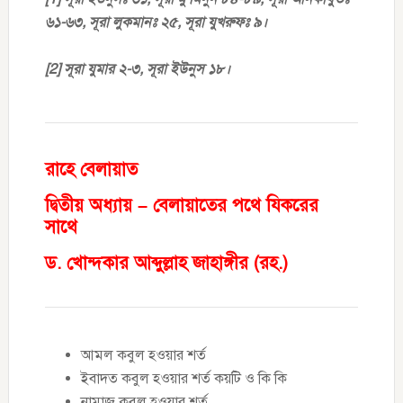
৬১-৬৩, সূরা লুকমানঃ ২৫, সূরা যুখরুফঃ ৯।
[2] সূরা যুমার ২-৩, সূরা ইউনুস ১৮।
রাহে বেলায়াত
দ্বিতীয় অধ্যায় – বেলায়াতের পথে যিকরের
সাথে
ড. খোন্দকার আব্দুল্লাহ জাহাঙ্গীর (রহ.)
আমল কবুল হওয়ার শর্ত
ইবাদত কবুল হওয়ার শর্ত কয়টি ও কি কি
নামাজ কবুল হওয়ার শর্ত