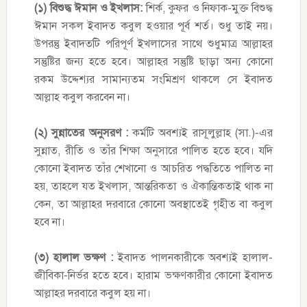
(১) বিশুদ্ধ ঈমান ও ইখলাস:
শির্ক, কুফর ও নিফাক-মুক্ত বিশুদ্ধ
ঈমান সকল ইবাদত কবুল হওয়ার পূর্ব শর্ত। শুধু তাই নয়।
উপরন্তু ইবাদতটি পরিপূর্ণ ইখলাসের সাথে শুধুমাত্র আল্লাহর
সন্তুষ্টির জন্য হতে হবে। আল্লাহর সন্তুষ্টি ছাড়া অন্য কোনো
রকম উদ্দেশ্যর সামান্যতম সংমিশ্রণ থাকলে সে ইবাদত
আল্লাহ কবুল করবেন না।
(২) সুন্নাতের অনুসরণ :
কর্মটি অবশ্যই রাসূলুল্লাহ (সা.)-এর
সুন্নাত, রীতি ও তাঁর শিক্ষা অনুসারে পালিত হতে হবে। যদি
কোনো ইবাদত তাঁর শেখানো ও আচরিত পদ্ধতিতে পালিত না
হয়, তাহলে যত ইখলাস, আন্তরিকতা ও ঐকান্তিকতাই থাক না
কেন, তা আল্লাহর দরবারে কোনো অবস্থাতেই গৃহীত বা কবুল
হবে না।
(৩) হালাল ভক্ষণ :
ইবাদত পালনকারীকে অবশ্যই হালাল-
জীবিকা-নির্ভর হতে হবে। হারাম ভক্ষণকারীর কোনো ইবাদত
আল্লাহর দরবারে কবুল হয় না।