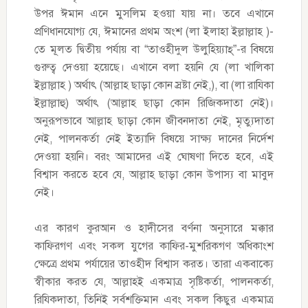
উপর ঈমান এনে মুসলিম হওয়া যায় না। তবে এখানে
প্রণিধানযোগ্য যে, ঈমানের প্রথম অংশ (লা ইলাহা ইল্লাল্লাহ )-
তে মূলত দ্বিতীয় পর্যায় বা “তাওহীদুল উলুহিয়্যাহ্”-র বিষয়ে
গুরুত্ব দেওয়া হয়েছে। এখানে বলা হয়নি যে (লা খালিকা
ইল্লাল্লাহ ) অর্থাৎ (আল্লাহ ছাড়া কোন স্রষ্টা নেই,), বা (লা রাযিকা
ইল্লাল্লাহু) অর্থাৎ (আল্লাহ ছাড়া কোন রিজিকদাতা নেই)।
অনুরূপভাবে আল্লাহ ছাড়া কোন জীবনদাতা নেই, মৃত্যুদাতা
নেই, পালনকর্তা নেই ইত্যাদি বিষয়ে সাক্ষ্য দানের নির্দেশ
দেওয়া হয়নি। বরং আমাদের এই ঘোষণা দিতে হবে, এই
বিশ্বাস করতে হবে যে, আল্লাহ ছাড়া কোন উপাস্য বা মাবুদ
নেই।
এর কারণ কুরআন ও হাদীসের বর্ণনা অনুসারে মক্কার
কাফিরগণ এবং সকল যুগের কাফির-মুশরিকগণ অধিকাংশ
ক্ষেত্রে প্রথম পর্যায়ের তাওহীদ বিশ্বাস করত। তারা একবাক্যে
স্বীকার করত যে, আল্লাহই একমাত্র সৃষ্টিকর্তা, পালনকর্তা,
রিযিকদাতা, তিনিই সর্বশক্তিমান এবং সকল কিছুর একমাত্র