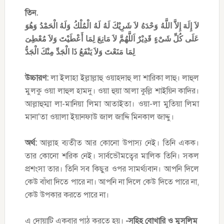
তিন.
لاَ إِلَهَ إِلاَّ اللَّهُ وَحْدَهُ لاَ شَرِيْكَ لَهُ لَهُ الْمُلْكُ وَلَهُ الْحَمْدُ وَهُوَ
عَلَى كُلِّ شَىْءٍ قَدِيْرٌ اَللَّهُمَّ لاَ مَانِعَ لِمَا أَعْطَيْتَ وَلاَ مُعْطِىَ
لِمَا مَنَعْتَ وَلاَ يَنْفَعُ ذَا الْجَدِّ مِنْكَ الْجَدُّ
উচ্চারণ:
লা ইলাহা ইল্লাল্লাহু ওয়াহদাহু লা শারিকা লাহু। লাহুল
মুলকু ওয়া লাহুল হামদু। ওয়া হুয়া আলা কুল্লি শাইয়িন কাদির।
আল্লাহুম্মা লা-মানিয়া লিমা আতাইতা। ওয়া-লা মুতিয়া লিমা
মানা’তা ওয়ালা ইয়ানফাউ জাল জাদ্দি মিনকাল জাদ্দু।
অর্থ:
আল্লাহ ব্যতীত আর কোনো উপাস্য নেই। তিনি একক।
তার কোনো শরিক নেই। সার্বভৌমত্বের মালিক তিনি। সকল
প্রশংসা তার। তিনি সব কিছুর ওপর সামর্থ্যবান। আপনি দিলে
কেউ বাঁধা দিতে পারে না। আপনি না দিলে কেউ দিতে পারে না,
কেউ উপকার করতে পারে না।
এ দোয়াটি একবার পাঠ করতে হয়।
-সহিহ বোখারি ও মুসলিম