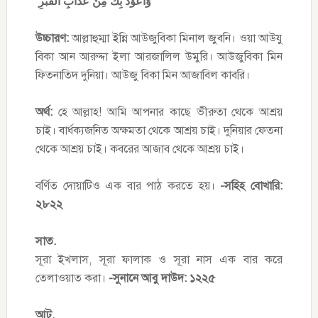
وَأَعُوْذُ بِكَ مِنْ عَذَابِ الْقَبْرِ
উচ্চারণ:
আল্লাহুম্মা ইন্নি আউজুবিকা মিনাল জুবনি। ওয়া আউযু
বিকা আন আরুদ্দা ইলা আরজালিল উমুরি। আউজুবিকা মিন
ফিতনাতিদ দুনিয়া। আউজু বিকা মিন আজাবিল কাবরি।
অর্থ:
হে আল্লাহ! আমি আপনার কাছে ভীরুতা থেকে আশ্রয়
চাই। বার্ধক্যজনিত অক্ষমতা থেকে আশ্রয় চাই। দুনিয়ার ফেতনা
থেকে আশ্রয় চাই। কবরের আজাব থেকে আশ্রয় চাই।
বর্ণিত দোয়াটিও এক বার পাঠ করতে হয়।
-সহিহ বোখারি:
২৮২২
সাত.
সূরা ইখলাস, সূরা ফালাক ও সূরা নাস এক বার করে
তেলাওয়াত করা।
-সুনানে আবু দাউদ: ১২২৫
আট.