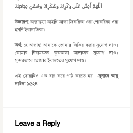
اَللَّهُمَّ أَعِنِّى عَلَى ذِكْرِكَ وَشُكْرِكَ وَحُسْنِ عِبَادَتِكَ
উচ্চারণ:
আল্লাহুম্মা আইন্নি আলা জিকরিকা ওয়া শোকরিকা ওয়া
হুসনি ইবাদাতিকা।
অর্থ:
হে আল্লাহ! আমাকে তোমার জিকির করার সুযোগ দাও।
তোমার নিয়ামতের কৃতজ্ঞতা আদায়ের সুযোগ দাও।
সুন্দরভাবে তোমার ইবাদতের সুযোগ দাও।
এই দোয়াটিও এক বার করে পাঠ করতে হয়।
-সুনানে আবু
দাউদ: ১৫২৪
Reader
Interactions
Leave a Reply