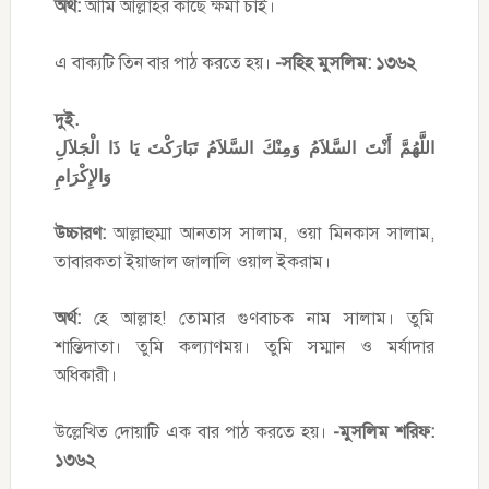
অর্থ:
আমি আল্লাহর কাছে ক্ষমা চাই।
এ বাক্যটি তিন বার পাঠ করতে হয়।
-সহিহ মুসলিম: ১৩৬২
দুই.
اللَّهُمَّ أَنْتَ السَّلاَمُ وَمِنْكَ السَّلاَمُ تَبَارَكْتَ يَا ذَا الْجَلاَلِ
وَالإِكْرَامِ
উচ্চারণ:
আল্লাহুম্মা আনতাস সালাম, ওয়া মিনকাস সালাম,
তাবারকতা ইয়াজাল জালালি ওয়াল ইকরাম।
অর্থ:
হে আল্লাহ! তোমার গুণবাচক নাম সালাম। তুমি
শান্তিদাতা। তুমি কল্যাণময়। তুমি সম্মান ও মর্যাদার
অধিকারী।
‍উল্লেখিত দোয়াটি এক বার পাঠ করতে হয়।
-মুসলিম শরিফ:
১৩৬২