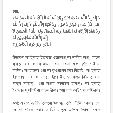
চার.
لاَ إِلَهَ إِلاَّ اللَّهُ وَحْدَهُ لاَ شَرِيْكَ لَهُ لَهُ الْمُلْكُ وَلَهُ الْحَمْدُ وَهُوَ
عَلَى كُلِّ شَىْءٍ قَدِيْرٌ لاَ حَوْلَ وَلاَ قُوَّةَ إِلاَّ بِاللَّهِ لاَ إِلَهَ إِلاَّ اللَّهُ
وَلاَ نَعْبُدُ إِلاَّ إِيَّاهُ لَهُ النِّعْمَةُ وَلَهُ الْفَضْلُ وَلَهُ الثَّنَاءُ الْحَسَنُ لاَ
إِلَهَ إِلاَّ اللَّهُ مُخْلِصِيْنَ لَهُ
الدِّيْنَ وَلَوْ كَرِهَ الْكَافِرُوْنَ
উচ্চারণ:
লা ইলাহা ইল্লাল্লাহু ওয়াহদাহু লা শারিকা লাহু। লাহুল
মুলকু। ওয়া লাহুল হামদু। ওয়া হুওয়া আলা কুল্লি শাইয়িন
কাদির। লা হাউলা ওয়া লা কুওয়্যাতা ইল্লা বিল্লাহি। লা ইলাহা
ইল্লাল্লাহু। ওয়া লা না’বুদু ইল্লা ইয়্যাহু। লাহুন নি’মাতু ওয়া
লাহুল ফাজলু। ওয়া লাহুস সানাউল হাসানু। লা ইলাহা
ইল্লাল্লাহু মুখলিসিনা লাহুদ দ্বীনা। ওয়া লাউ কারিহাল কাফিরূন।
অর্থ:
আল্লাহ ব্যতীত কোনো উপাস্য নেই। তিনি একক। তার
কোনো শরিক নেই। সার্বভৌমত্বের মালিক তিনি। সকল