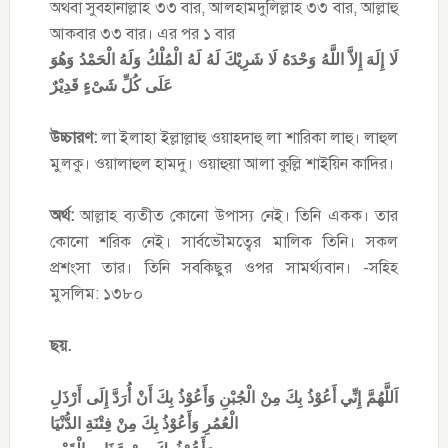
অথবা সুবহানাল্লাহ ৩৩ বার, আলহামদুলিল্লাহ ৩৩ বার, আল্লাহু
আকবার ৩৩ বার। এর পর ১ বার
لَا إِلَهَ إِلاَّ اللَّهُ وَحْدَهُ لَا شَرِيْكَ لَهُ لَهُ الْمُلْكُ وَلَهُ الْحَمْدُ وَهُوَ
عَلَى كُلِّ شَىْءٍ قَدِيْرٌ
উচ্চারণ:
লা ইলাহা ইল্লাল্লাহু ওয়াহদাহু লা শারিকা লাহু। লাহুল
মুলকু। ওয়ালাহুল হামদু। ওয়াহুয়া আলা কুল্লি শাইয়িন কাদির।
অর্থ:
আল্লাহ ব্যতীত কোনো উপাস্য নেই। তিনি একক। তার
কোনো শরিক নেই। সার্বভৌমত্বের মালিক তিনি। সকল
প্রশংসা তার। তিনি সবকিছুর ওপর সামর্থ্যবান। -সহিহ
মুসলিম: ১৩৮০
ছয়.
اَللَّهُمَّ إِنِّي أَعُوْذُ بِكَ مِنْ الْجُبْنِ وَأَعُوْذُ بِكَ أَنْ أُرَدَّ إِلَى أَرْذَلِ
الْعُمُرِ وَأَعُوْذُ بِكَ مِنْ فِتْنَةِ الدُّنْيَا