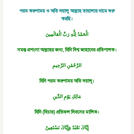
পরম করুণাময় ও অতি দয়ালু আল্লাহ তায়ালার নামে শুরু
করছি।
الْحَمْدُ لِلَّهِ رَبِّ الْعَالَمِينَ
সমস্ত প্রশংসা আল্লাহর জন্য, যিনি বিশ্ব জাহানের প্রতিপালক।
الرَّحْمَٰنِ الرَّحِيمِ
যিনি পরম করুণাময় অতি দয়ালূ।
مَالِكِ يَوْمِ الدِّينِ
যিনি (বিচার) প্রতিফল দিবসের মালিক।
إِيَّاكَ نَعْبُدُ وَإِيَّاكَ نَسْتَعِينُ