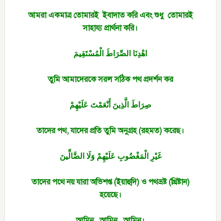
আমরা একমাত্র তোমারই ইবাদাত করি এবং শুধু তোমারই
সাহায্য প্রার্থনা করি।
اهْدِنَا الصِّرَاطَ الْمُسْتَقِيمَ
তুমি আমাদেরকে সরল সঠিক পথ প্রদর্শন কর
صِرَاطَ الَّذِينَ أَنْعَمْتَ عَلَيْهِمْ
তাদের পথ, যাদের প্রতি তুমি অনুগ্রহ (রহমত) করেছ।
غَيْرِ الْمَغْضُوبِ عَلَيْهِمْ وَلَا الضَّالِّينَ
তাদের পথে নয় যারা অভিশপ্ত (ইয়াহুদি) ও পথভ্রষ্ট (খ্রিষ্টান)
হয়েছে।
আমিন, আমিন, আমিন।